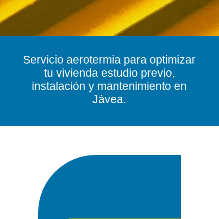
Servicio aerotermia para optimizar
tu vivienda estudio previo,
instalación y mantenimiento en
Jávea.